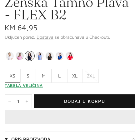
Ženska Tamno Plava
- FLEX B2
KM 64,95
Uključen porez.
Dostava
se obračunava u Checkoutu
XS
S
M
L
XL
2XL
TABELA VELIČINA
DODAJ U KORPU
OPIS PROIZVODA