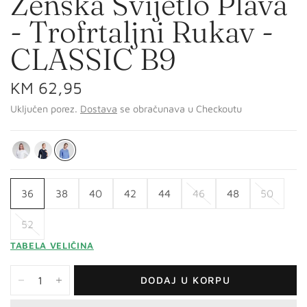
Ženska Svijetlo Plava
- Trofrtaljni Rukav -
CLASSIC B9
KM 62,95
Uključen porez.
Dostava
se obračunava u Checkoutu
36
38
40
42
44
46
48
50
52
TABELA VELIČINA
DODAJ U KORPU