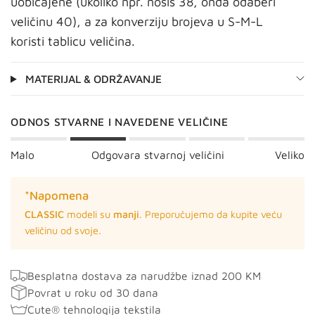
uobičajene (ukoliko npr. nosiš 38, onda odaberi
veličinu 40), a za konverziju brojeva u S-M-L
koristi tablicu veličina.
MATERIJAL & ODRŽAVANJE
ODNOS STVARNE I NAVEDENE VELIČINE
Malo
Odgovara stvarnoj veličini
Veliko
*Napomena
CLASSIC
modeli su
manji
. Preporučujemo da kupite veću
veličinu od svoje.
Besplatna dostava za narudžbe iznad 200 KM
Povrat u roku od 30 dana
Cute® tehnologija tekstila