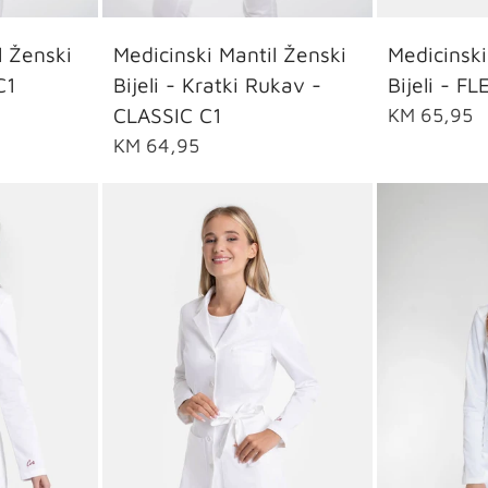
40
42
XS
36
38
40
42
44
l Ženski
Medicinski
Medicinski Mantil Ženski
C1
Bijeli - F
Bijeli - Kratki Rukav -
CLASSIC C1
KM 65,95
KM 64,95