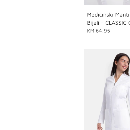
34
36
38
Medicinski Manti
Bijeli - CLASSIC 
KM 64,95