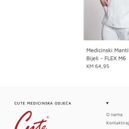
S
M
L
X
Medicinski Manti
Bijeli - FLEX M6
KM 64,95
CUTE MEDICINSKA ODJEĆA
O nama
Kontaktira