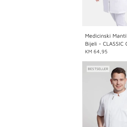
36
38
40
Medicinski Manti
Bijeli - CLASSIC 
KM 64,95
BESTSELLER