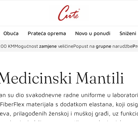
Obuća
Prateća oprema
Novo u ponudi
Sniženi 
200 KM
Mogućnost
zamjene
veličine
Popust na
grupne
narudžbe
Pr
Medicinski Mantili
avan su dio svakodnevne radne uniforme u laborator
FiberFlex materijala s dodatkom elastana, koji osi
jeva, prilagođenih ženskoj i muškoj građi, uz funk
sionalan izgled čine ove mantile pouzdanim izborom
 za zahtjevne radne uvjete u zdravstvu.