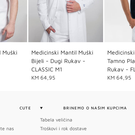
L
2XL
46
48
50
52
54
S
l Muški
Medicinski Mantil Muški
Medicinski
Bijeli - Dugi Rukav -
Tamno Pla
CLASSIC M1
Rukav - F
KM 64,95
KM 64,95
CUTE
BRINEMO O NAŠIM KUPCIMA
Tabela veličina
jte nas
Troškovi i rok dostave