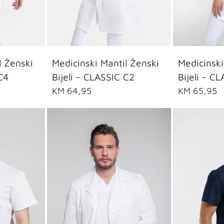
42
44
36
38
40
42
44
36
l Ženski
Medicinski Mantil Ženski
Medicinski
C4
Bijeli - CLASSIC C2
Bijeli - C
KM 64,95
KM 65,95