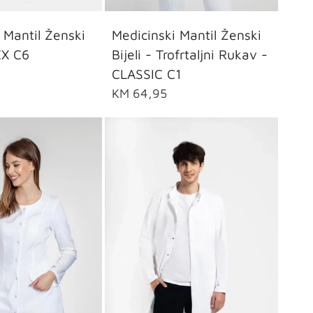
S
M
L
XL
36
38
40
42
44
 Mantil Ženski
Medicinski Mantil Ženski
LEX C6
Bijeli - Trofrtaljni Rukav -
CLASSIC C1
KM 64,95