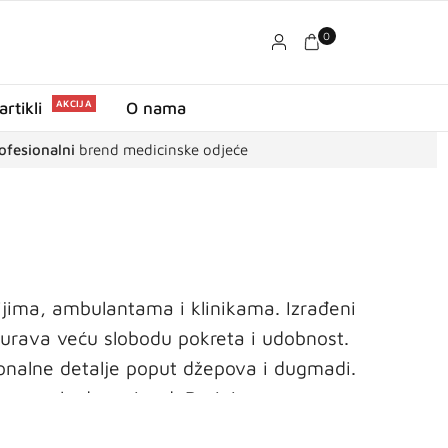
0
AKCIJA
artikli
O nama
ofesionalni
brend medicinske odjeće
ijima, ambulantama i klinikama. Izrađeni
gurava veću slobodu pokreta i udobnost.
cionalne detalje poput džepova i dugmadi.
 za svakodnevni rad. Perivi su na