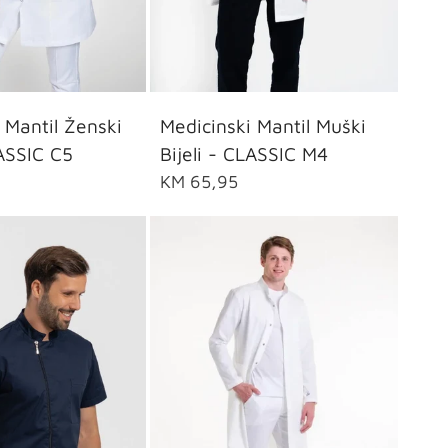
46
48
50
52
54
38
40
42
44
Medicinski Mantil Muški
 Mantil Ženski
Bijeli - CLASSIC M4
LASSIC C5
KM 65,95