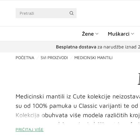
Pretraži
Žene
Muškarci
Besplatna dostava
za narudžbe iznad 
POČETNA
/
SVI PROIZVODI
/
MEDICINSKI MANTILI
Medicinski mantili iz Cute kolekcije neizost
su od 100% pamuka u Classic varijanti te od 
Kolekcija obuhvata više modela različitih kro
Jednostavno održavanje, izdržljivost i profe
PRIČITAJ VIŠE
visokim temperaturama, što ih čini idealnim